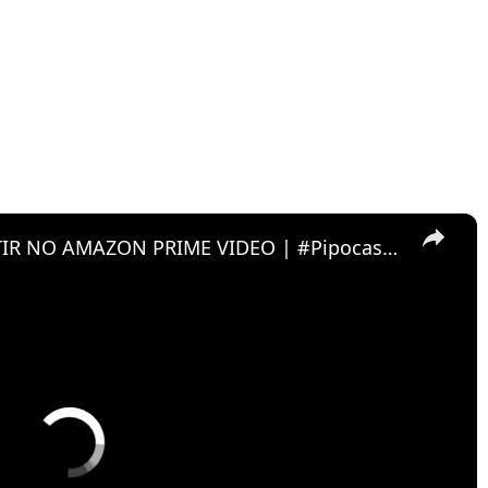
×
FILMES E SÉRIES PARA ASSISTIR NO AMAZON PRIME VIDEO | #PipocasIndica 7