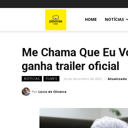
Pipocas
HOME
NOTÍCIAS
Club
Me Chama Que Eu Vo
ganha trailer oficial
26 de dezembro de 2022
Atualizado
NOTICIAS
FILMES
Por
Lúcio de Oliveira