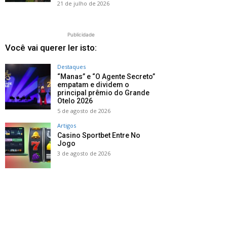
21 de julho de 2026
Publicidade
Você vai querer ler isto:
Destaques
“Manas” e “O Agente Secreto”
empatam e dividem o
principal prêmio do Grande
Otelo 2026
5 de agosto de 2026
Artigos
Casino Sportbet Entre No
Jogo
3 de agosto de 2026