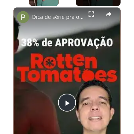
×
Dica de série pra os fãs de Wicked!
Play
Video