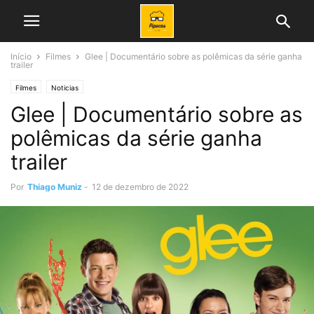
Início
Filmes
Glee | Documentário sobre as polêmicas da série ganha
trailer
Filmes
Noticias
Glee | Documentário sobre as
polêmicas da série ganha
trailer
Por
Thiago Muniz
-
12 de dezembro de 2022