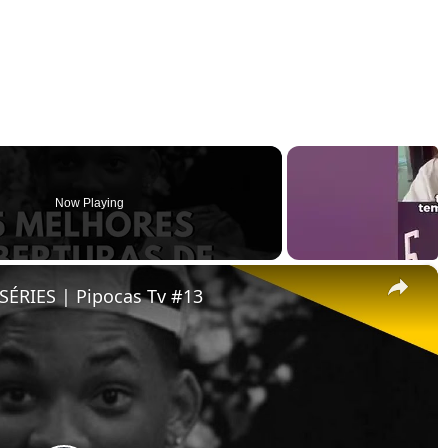
Now Playing
×
ÉRIES | Pipocas Tv #13