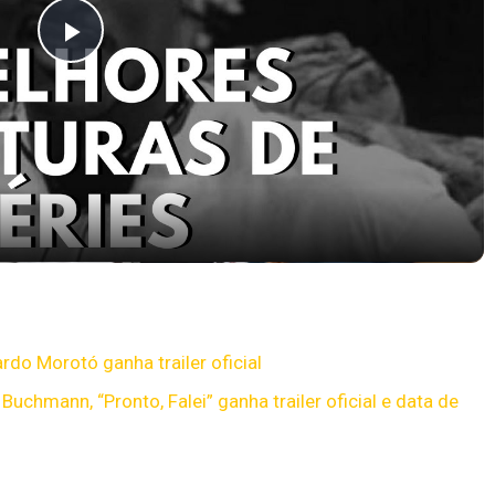
Play
Video
pocas Tv #13
rdo Morotó ganha trailer oficial
Buchmann, “Pronto, Falei” ganha trailer oficial e data de