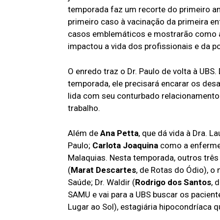
temporada faz um recorte do primeiro a
primeiro caso à vacinação da primeira en
casos emblemáticos e mostrarão como a c
impactou a vida dos profissionais e da p
O enredo traz o Dr. Paulo de volta à UBS
temporada, ele precisará encarar os d
lida com seu conturbado relacionamento 
trabalho.
Além de
Ana Petta
, que dá vida à Dra. 
Paulo;
Carlota Joaquina
como a enfermei
Malaquias. Nesta temporada, outros três
(
Marat Descartes
, de Rotas do Ódio), o
Saúde; Dr. Waldir (
Rodrigo dos Santos
, 
SAMU e vai para a UBS buscar os pacient
Lugar ao Sol), estagiária hipocondríaca q