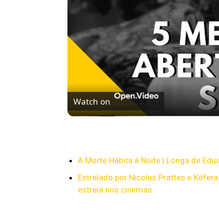
Watch on
5 MELHORES ABERTURAS DE SÉRIES | Pi
A Morte Habita à Noite | Longa de Edua
Estrelado por Nicolas Prattes e Kéfera 
estreia nos cinemas