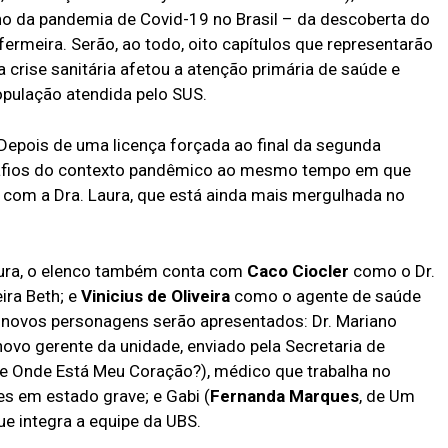
no da pandemia de Covid-19 no Brasil – da descoberta do
fermeira. Serão, ao todo, oito capítulos que representarão
rise sanitária afetou a atenção primária de saúde e
opulação atendida pelo SUS.
. Depois de uma licença forçada ao final da segunda
esafios do contexto pandêmico ao mesmo tempo em que
com a Dra. Laura, que está ainda mais mergulhada no
Laura, o elenco também conta com
Caco Ciocler
como o Dr.
ra Beth; e
Vinicius de Oliveira
como o agente de saúde
 novos personagens serão apresentados: Dr. Mariano
 novo gerente da unidade, enviado pela Secretaria de
de Onde Está Meu Coração?), médico que trabalha no
es em estado grave; e Gabi (
Fernanda Marques
, de Um
ue integra a equipe da UBS.