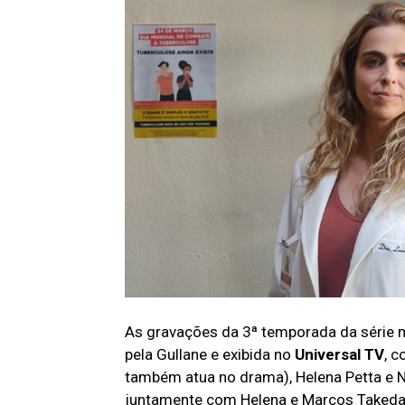
As gravações da 3ª temporada da série m
pela Gullane e exibida no
Universal TV
, 
também atua no drama), Helena Petta e 
juntamente com Helena e Marcos Takeda, 