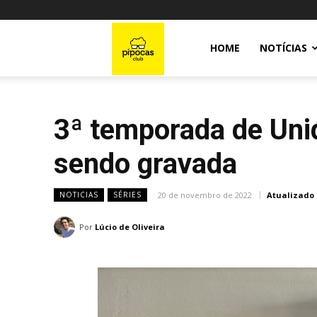
Pipocas
HOME
NOTÍCIAS
Club
3ª temporada de Unid
sendo gravada
20 de novembro de 2022
Atualizado
NOTICIAS
SÉRIES
Por
Lúcio de Oliveira