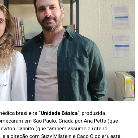
édica brasileira
“Unidade Básica
“, produzida
começaram em São Paulo. Criada por Ana Petta (que
Newton Cannito (que também assume o roteiro
e a direção com Suzy Milstein e Caco Ciocler), esta