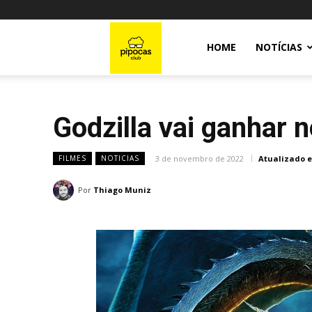
Pipocas
HOME
NOTÍCIAS
Club
Godzilla vai ganhar 
3 de novembro de 2022
Atualizado 
FILMES
NOTICIAS
Por
Thiago Muniz