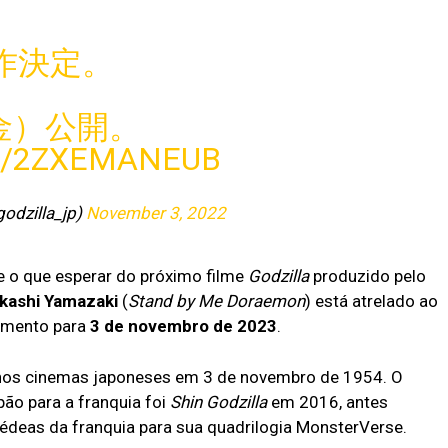
作決定。
（金）公開。
M/2ZXEMANEUB
dzilla_jp)
November 3, 2022
e o que esperar do próximo filme
Godzilla
produzido pelo
kashi Yamazaki
(
Stand by Me Doraemon
) está atrelado ao
çamento para
3 de novembro de 2023
.
o nos cinemas japoneses em 3 de novembro de 1954. O
ão para a franquia foi
Shin Godzilla
em 2016, antes
édeas da franquia para sua quadrilogia MonsterVerse.