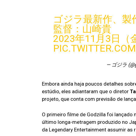
ゴジラ最新作、製
監督：山崎貴
2023年11月3日
PIC.TWITTER.CO
— ゴジラ (@go
Embora ainda haja poucos detalhes sobr
estúdio, eles adiantaram que o diretor
Ta
projeto, que conta com previsão de lan
O primeiro filme de Godzilla foi lançad
último longa-metragem produzido no Jap
da Legendary Entertainment assumir as r