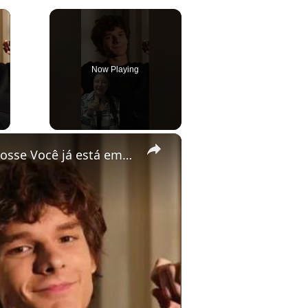
×
Now Playing
ay Video
×
Se Não Fosse Você já está em cartaz nos cinemas!