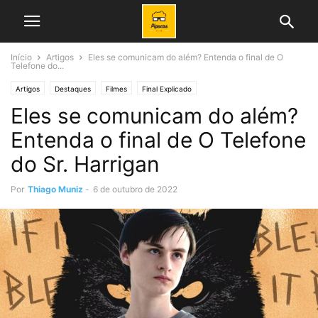
Início
Artigos
Eles se comunicam do além? Entenda o final de O
Telefone do...
Artigos
Destaques
Filmes
Final Explicado
Eles se comunicam do além?
Entenda o final de O Telefone
do Sr. Harrigan
Por
Thiago Muniz
-
6 de outubro de 2022