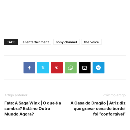
TAGS
e! entertainment
sony channel
the Voice
Artigo anterior
Próximo artigo
Fate: A Saga Winx | O que é a
A Casa do Dragão | Atriz diz
sombra? Está no Outro
que gravar cena do bordel
Mundo Agora?
foi “confortável”