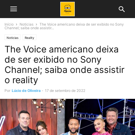
Início
Noticias
The Voice americano deixa de ser exibido no Sony
Channel; saiba onde assistir...
Noticias
Reality
The Voice americano deixa
de ser exibido no Sony
Channel; saiba onde assistir
o reality
Por
Lúcio de Oliveira
-
17 de setembro de 2022