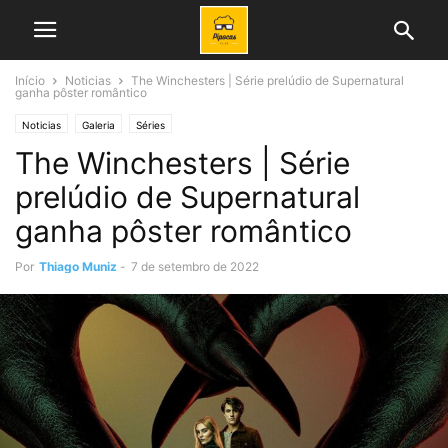
Início
Noticias
The Winchesters | Série prelúdio de Supernatural
ganha pôster romântico
Noticias
Galeria
Séries
The Winchesters | Série
prelúdio de Supernatural
ganha pôster romântico
Por
Thiago Muniz
-
7 de setembro de 2022