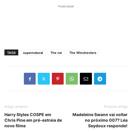
Publicidade
TAGS
supernatural
The cw
The Winchesters
Artigo anterior
Próximo artigo
Harry Styles COSPE em
Madeleine Swann vai voltar
Chris Pine em pré-estreia de
no próximo 007? Léa
novo filme
Seydoux responde!