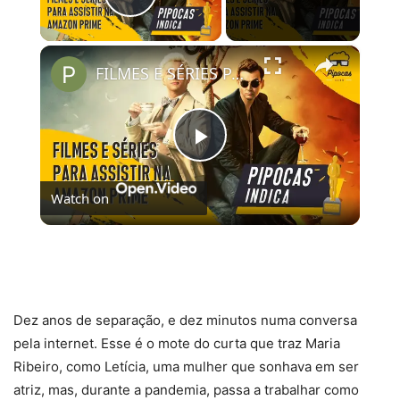
Play Video
×
FILMES E SÉRIES PARA ASSISTIR NO AMAZON PRIME VIDEO | #PipocasIndica 7
Play
Watch on
Video
FILMES E SÉRIES PARA ASSISTIR NO AMAZON
PRIME VIDEO | #PipocasIndica 7
Dez anos de separação, e dez minutos numa conversa
pela internet. Esse é o mote do curta que traz Maria
Ribeiro, como Letícia, uma mulher que sonhava em ser
atriz, mas, durante a pandemia, passa a trabalhar como