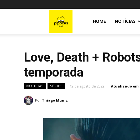
Pipocas
HOME
NOTÍCIAS
Club
Love, Death + Robots
temporada
12 de agosto de 2022
Atualizado em:
NOTICIAS
SÉRIES
Por
Thiago Muniz