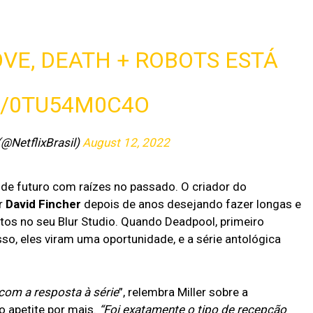
OVE, DEATH + ROBOTS ESTÁ
M/0TU54M0C4O
 (@NetflixBrasil)
August 12, 2022
de futuro com raízes no passado. O criador do
r
David Fincher
depois de anos desejando fazer longas e
os no seu Blur Studio. Quando Deadpool, primeiro
sso, eles viram uma oportunidade, e a série antológica
com a resposta à série
”, relembra Miller sobre a
 apetite por mais.
“Foi exatamente o tipo de recepção