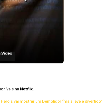
rtinha e perfeita para maratonar
semana! #futureman #dicadeserie
poníveis na
Netflix
.
 Heróis vai mostrar um Demolidor “mais leve e divertido”