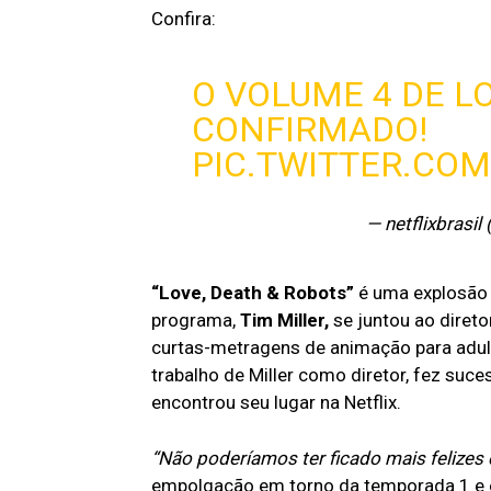
Confira:
O VOLUME 4 DE L
CONFIRMADO!
PIC.TWITTER.CO
— netflixbrasil
“Love, Death & Robots”
é uma explosão 
programa,
Tim Miller,
se juntou ao direto
curtas-metragens de animação para adult
trabalho de Miller como diretor, fez suce
encontrou seu lugar na Netflix.
“Não poderíamos ter ficado mais felizes 
empolgação em torno da temporada 1 e o