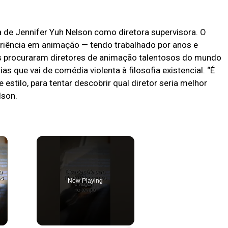
a de Jennifer Yuh Nelson como diretora supervisora. O
eriência em animação — tendo trabalhado por anos e
les procuraram diretores de animação talentosos do mundo
as que vai de comédia violenta à filosofia existencial. “É
stilo, para tentar descobrir qual diretor seria melhor
lson.
×
Now Playing
ay Video