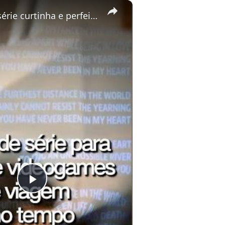
×
Dica de série curtinha e perfeita para maratonar na Netflix esta semana! #futureman #dicadeserie
Play
Video