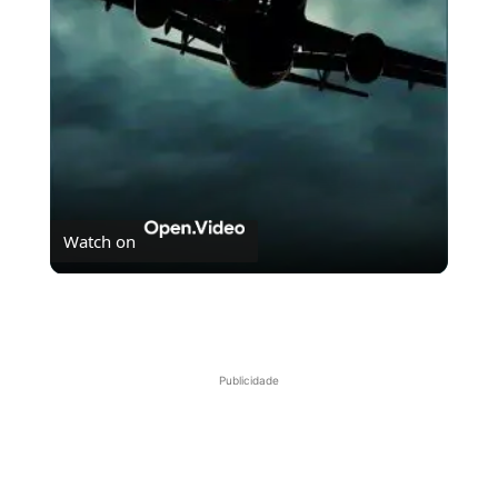
Video
Watch on
As almas perdidas do Voo 401
Publicidade