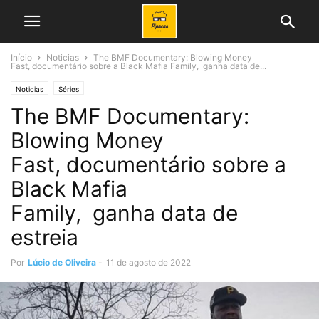
Início
Noticias
The BMF Documentary: Blowing Money
Fast, documentário sobre a Black Mafia Family, ganha data de...
Noticias
Séries
The BMF Documentary:
Blowing Money
Fast, documentário sobre a
Black Mafia
Family, ganha data de
estreia
Por
Lúcio de Oliveira
-
11 de agosto de 2022