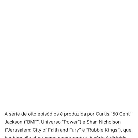
A série de oito episódios é produzida por Curtis “50 Cent”
Jackson (“BMF”, Universo “Power”) e Shan Nicholson
(“Jerusalem: City of Faith and Fury” e “Rubble Kings”), que
também vão atuar como showrunners. A série é dirigida