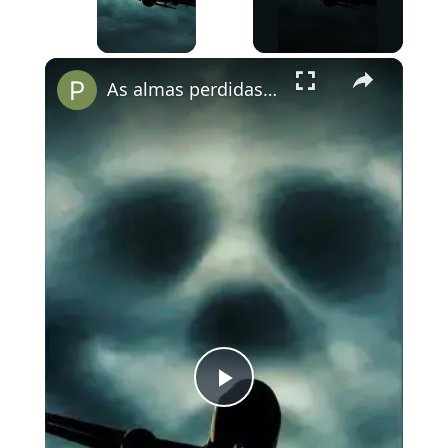
×
As almas perdidas do Voo 401
Play