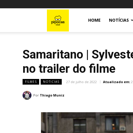
Pipocas
HOME
NOTÍCIAS
Club
Samaritano | Sylvest
no trailer do filme
27 de julho de 2022
Atualizado em:
2
FILMES
NOTICIAS
Por
Thiago Muniz