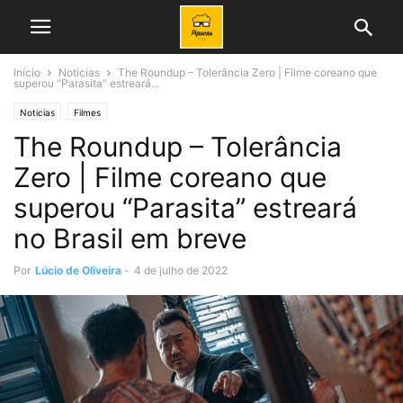
Início
Noticias
The Roundup – Tolerância Zero | Filme coreano que
superou “Parasita” estreará...
Noticias
Filmes
The Roundup – Tolerância
Zero | Filme coreano que
superou “Parasita” estreará
no Brasil em breve
Por
Lúcio de Oliveira
-
4 de julho de 2022