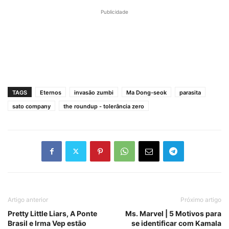
Publicidade
TAGS
Eternos
invasão zumbi
Ma Dong-seok
parasita
sato company
the roundup - tolerância zero
Artigo anterior
Próximo artigo
Pretty Little Liars, A Ponte
Ms. Marvel | 5 Motivos para
Brasil e Irma Vep estão
se identificar com Kamala