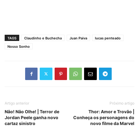
TAGS
Claudinho e Buchecha
Juan Paiva
lucas penteado
Nosso Sonho
Artigo anterior
Próximo artigo
Não! Não Olhe! | Terror de
Thor: Amor e Trovão |
Jordan Peele ganha novo
Conheça os personagens do
cartaz sinistro
novo filme da Marvel