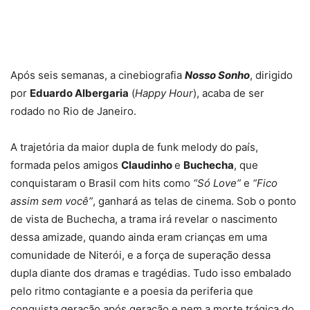
Após seis semanas, a cinebiografia
Nosso Sonho
, dirigido
por
Eduardo Albergaria
(
Happy Hour
), acaba de ser
rodado no Rio de Janeiro.
A trajetória da maior dupla de funk melody do país,
formada pelos amigos
Claudinho
e
Buchecha
, que
conquistaram o Brasil com hits como
“Só Love”
e
“Fico
assim sem você”
, ganhará as telas de cinema. Sob o ponto
de vista de Buchecha, a trama irá revelar o nascimento
dessa amizade, quando ainda eram crianças em uma
comunidade de Niterói, e a força de superação dessa
dupla diante dos dramas e tragédias. Tudo isso embalado
pelo ritmo contagiante e a poesia da periferia que
conquista geração após geração e nem a morte trágica do