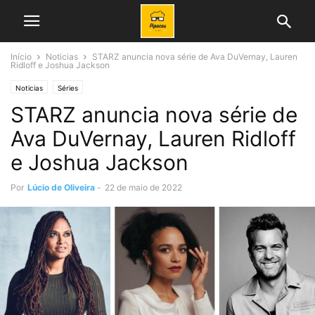
Início
Noticias
STARZ anuncia nova série de Ava DuVernay, Lauren
Ridloff e Joshua Jackson
Noticias
Séries
STARZ anuncia nova série de
Ava DuVernay, Lauren Ridloff
e Joshua Jackson
Por
Lúcio de Oliveira
-
22 de maio de 2022