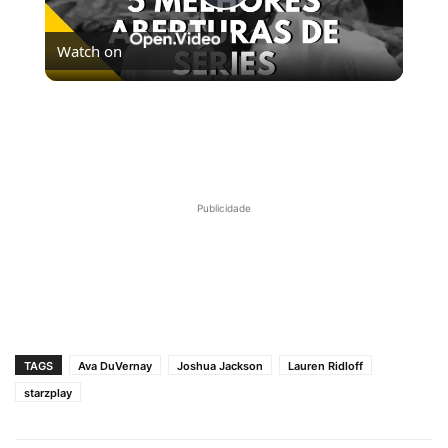
Play
Watch on
Video
5 MELHORES ABERTURAS DE SÉRIES | Pipocas Tv
#13
Publicidade
TAGS
Ava DuVernay
Joshua Jackson
Lauren Ridloff
starzplay