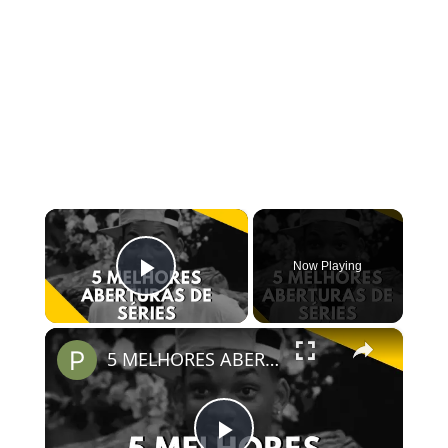
×
Now Playing
Play Video
×
5 MELHORES ABERTURAS DE SÉRIES | Pipocas Tv #13