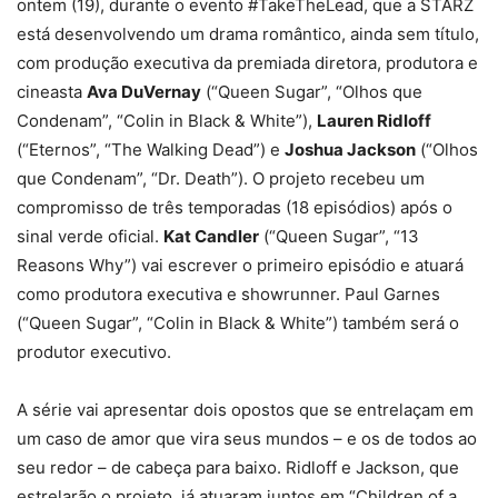
ontem (19), durante o evento #TakeTheLead, que a STARZ
está desenvolvendo um drama romântico, ainda sem título,
com produção executiva da premiada diretora, produtora e
cineasta
Ava DuVernay
(“Queen Sugar”, “Olhos que
Condenam”, “Colin in Black & White”),
Lauren Ridloff
(“Eternos”, “The Walking Dead”) e
Joshua Jackson
(“Olhos
que Condenam”, “Dr. Death”). O projeto recebeu um
compromisso de três temporadas (18 episódios) após o
sinal verde oficial.
Kat Candler
(“Queen Sugar”, “13
Reasons Why”) vai escrever o primeiro episódio e atuará
como produtora executiva e showrunner. Paul Garnes
(“Queen Sugar”, “Colin in Black & White”) também será o
produtor executivo.
A série vai apresentar dois opostos que se entrelaçam em
um caso de amor que vira seus mundos – e os de todos ao
seu redor – de cabeça para baixo. Ridloff e Jackson, que
estrelarão o projeto, já atuaram juntos em “Children of a