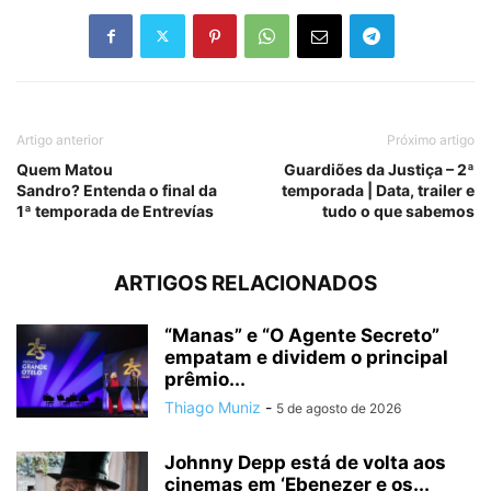
Artigo anterior
Próximo artigo
Quem Matou
Guardiões da Justiça – 2ª
Sandro? Entenda o final da
temporada | Data, trailer e
1ª temporada de Entrevías
tudo o que sabemos
ARTIGOS RELACIONADOS
“Manas” e “O Agente Secreto”
empatam e dividem o principal
prêmio...
Thiago Muniz
-
5 de agosto de 2026
Johnny Depp está de volta aos
cinemas em ‘Ebenezer e os...