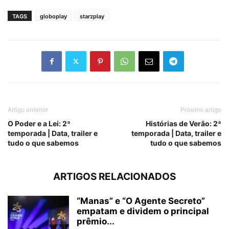
TAGS
globoplay
starzplay
Artigo anterior
Próximo artigo
O Poder e a Lei: 2ª
Histórias de Verão: 2ª
temporada | Data, trailer e
temporada | Data, trailer e
tudo o que sabemos
tudo o que sabemos
ARTIGOS RELACIONADOS
“Manas” e “O Agente Secreto”
empatam e dividem o principal
prêmio...