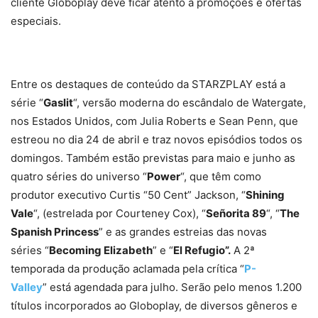
cliente Globoplay deve ficar atento a promoções e ofertas
especiais.
Entre os destaques de conteúdo da STARZPLAY está a
série “
Gaslit
“, versão moderna do escândalo de Watergate,
nos Estados Unidos, com Julia Roberts e Sean Penn, que
estreou no dia 24 de abril e traz novos episódios todos os
domingos. Também estão previstas para maio e junho as
quatro séries do universo “
Power
“, que têm como
produtor executivo Curtis “50 Cent” Jackson, “
Shining
Vale
“, (estrelada por Courteney Cox), “
Señorita 89
“, “
The
Spanish Princess
” e as grandes estreias das novas
séries “
Becoming Elizabeth
” e “
El Refugio”.
A 2ª
temporada da produção aclamada pela crítica “
P-
Valley
” está agendada para julho. Serão pelo menos 1.200
títulos incorporados ao Globoplay, de diversos gêneros e