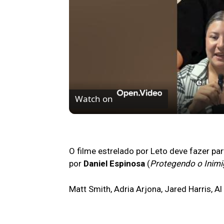
Watch on
Se Não Fosse Você já está em cartaz n
O filme estrelado por Leto deve fazer par
por
Daniel Espinosa
(
Protegendo o Inim
Matt Smith, Adria Arjona, Jared Harris, 