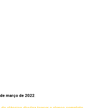
 de
março de 2022
.
 do clássico divulga teaser e elenco completo