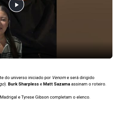
Play
Video
os cinemas!
te do universo iniciado por
Venom
e será dirigido
igo
).
Burk Sharpless
e
Matt Sazama
assinam o roteiro.
Al Madrigal e Tyrese Gibson completam o elenco.