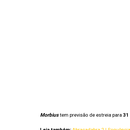
Morbius
tem previsão de estreia para
31
Leia também:
Abracadabra 2 | Sequência