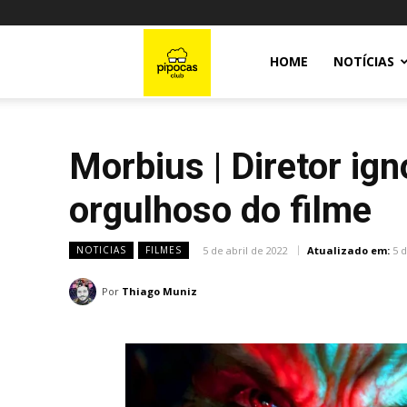
Pipocas
HOME
NOTÍCIAS
Club
Morbius | Diretor ign
orgulhoso do filme
5 de abril de 2022
Atualizado em:
5 d
NOTICIAS
FILMES
Por
Thiago Muniz