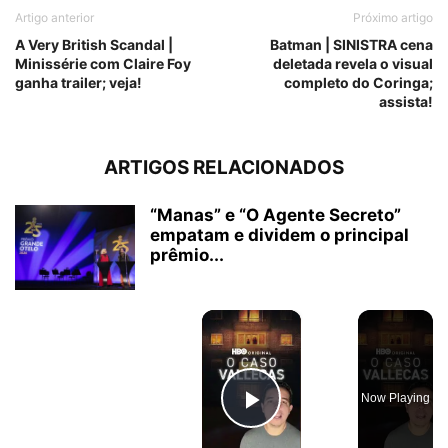
Artigo anterior
Próximo artigo
A Very British Scandal |
Batman | SINISTRA cena
Minissérie com Claire Foy
deletada revela o visual
ganha trailer; veja!
completo do Coringa;
assista!
ARTIGOS RELACIONADOS
“Manas” e “O Agente Secreto”
empatam e dividem o principal
prêmio...
×
Now Playing
Play Video