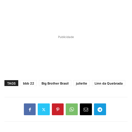
Publicidade
TAGS
bbb 22
Big Brother Brasil
juliette
Linn da Quebrada