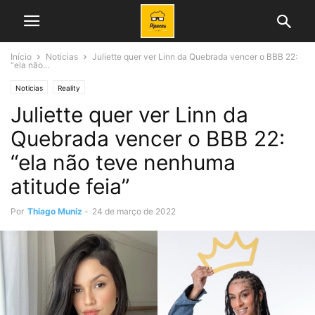
Início
Noticias
Juliette quer ver Linn da Quebrada vencer o BBB 22:
“ela não...
Noticias
Reality
Juliette quer ver Linn da
Quebrada vencer o BBB 22:
“ela não teve nenhuma
atitude feia”
Por
Thiago Muniz
-
24 de março de 2022