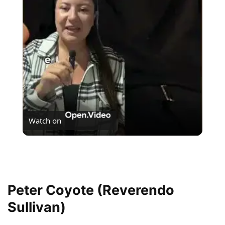
Video
Watch on
Se Não Fosse Você já está em cartaz nos cinemas!
Peter Coyote (Reverendo
Sullivan)