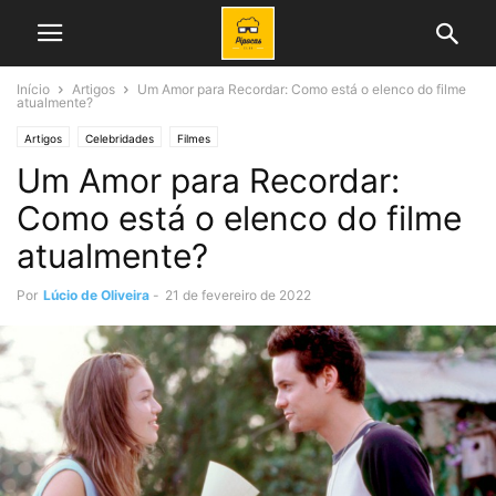
Início
Artigos
Um Amor para Recordar: Como está o elenco do filme
atualmente?
Artigos
Celebridades
Filmes
Um Amor para Recordar:
Como está o elenco do filme
atualmente?
Por
Lúcio de Oliveira
-
21 de fevereiro de 2022