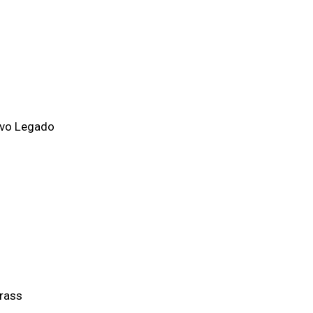
ovo Legado
rass