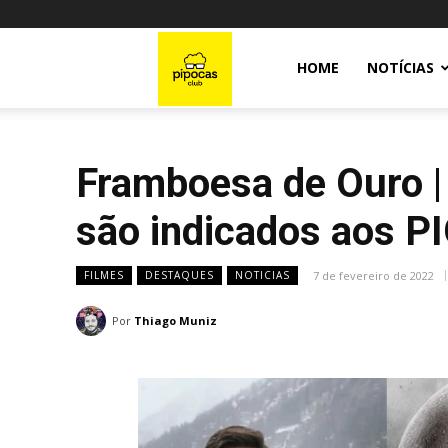
Pipocas
HOME
NOTÍCIAS
Club
Framboesa de Ouro |
são indicados aos P
7 de fevereiro de 2022
FILMES
DESTAQUES
NOTICIAS
Por
Thiago Muniz