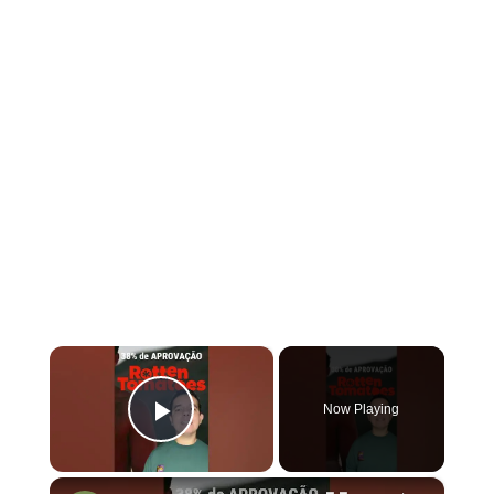
×
Now Playing
Play Video
×