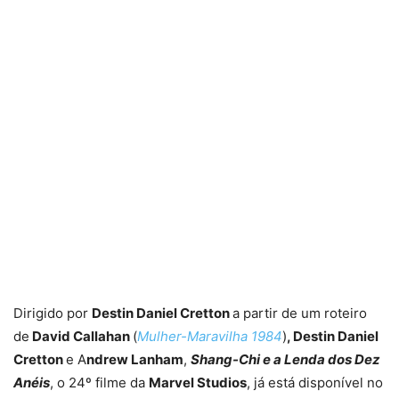
Dirigido por
Destin Daniel Cretton
a partir de um roteiro
de
David Callahan
(
Mulher-Maravilha 1984
)
, Destin Daniel
Cretton
e A
ndrew Lanham
,
Shang-Chi e a Lenda dos D
ez
Anéis
, o 24º filme da
Marvel Studios
, já está disponível no