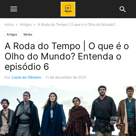
Início
Artigos
A Roda do Tempo | O que é o Olho do Mundo?...
Artigos
Séries
A Roda do Tempo | O que é o
Olho do Mundo? Entenda o
episódio 6
Por
Lúcio de Oliveira
-
11 de dezembro de 2021