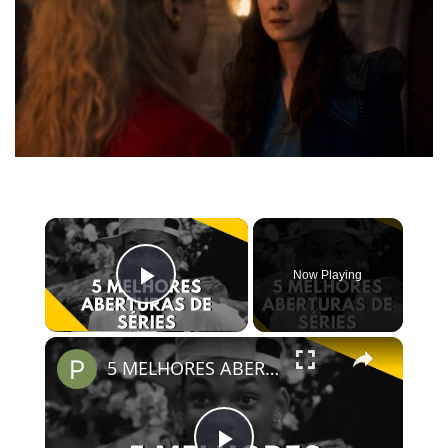
×
Now Playing
Play Video
×
5 MELHORES ABERTURAS DE SÉRIES | Pipocas Tv #13