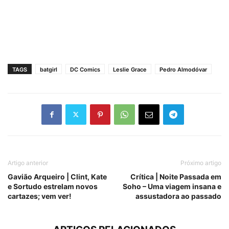
TAGS
batgirl
DC Comics
Leslie Grace
Pedro Almodóvar
Artigo anterior
Próximo artigo
Gavião Arqueiro | Clint, Kate
Crítica | Noite Passada em
e Sortudo estrelam novos
Soho – Uma viagem insana e
cartazes; vem ver!
assustadora ao passado