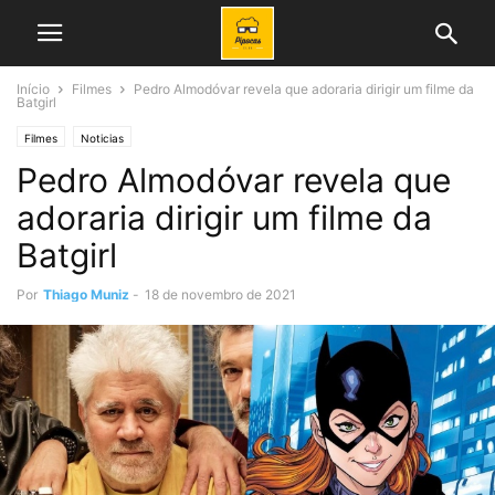
Início
Filmes
Pedro Almodóvar revela que adoraria dirigir um filme da
Batgirl
Filmes
Noticias
Pedro Almodóvar revela que
adoraria dirigir um filme da
Batgirl
Por
Thiago Muniz
-
18 de novembro de 2021