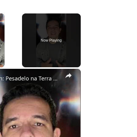
×
Now Playing
ay Video
×
Peter Pan: Pesadelo na Terra do Nunca está disponível no Prime Video.