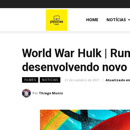
Pipocas
HOME
NOTÍCIAS
Club
World War Hulk | Ru
desenvolvendo novo 
21 de outubro de 2021
Atualizado e
FILMES
NOTICIAS
Por
Thiago Muniz