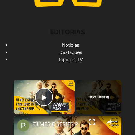
EDITORIAS
Noticias
Destaques
Pipocas TV
×
Now Playing
Play Video
×
FILMES E SÉRIES PARA ASSISTIR NO AMAZON PRIME VIDEO | #PipocasIndica 7