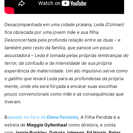
Desacompanhada em uma cidade praiana, Leda (Colman)
fica obcecada por uma jovem mãe e sua filha.
Desconcertada pela profunda relação entre as duas – e
também pelo resto da família, que parece um pouco
assustadora – Leda é tomada pelas próprias lembranças do
terror, da confusão e da intensidade de sua própria
experiência de maternidade. Um ato impulsivo serve como
o gatilho que levará Leda para as profundezas da própria
mente, onde ela será forçada a encarar suas escolhas
pouco convencionais como mãe e as consequências que
tiveram
.
B
aseado no livro de
Elena Ferrante
,
A Filha Perdida
é a
estreia de
Maggie Gyllenhaal
como diretora, e conta
com
Jessie Buckley
,
Dakota Johnson
,
Ed Harris
,
Peter