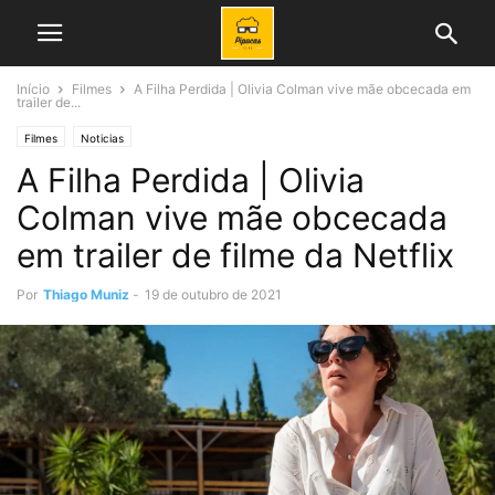
Início
Filmes
A Filha Perdida | Olivia Colman vive mãe obcecada em
trailer de...
Filmes
Noticias
A Filha Perdida | Olivia
Colman vive mãe obcecada
em trailer de filme da Netflix
Por
Thiago Muniz
-
19 de outubro de 2021