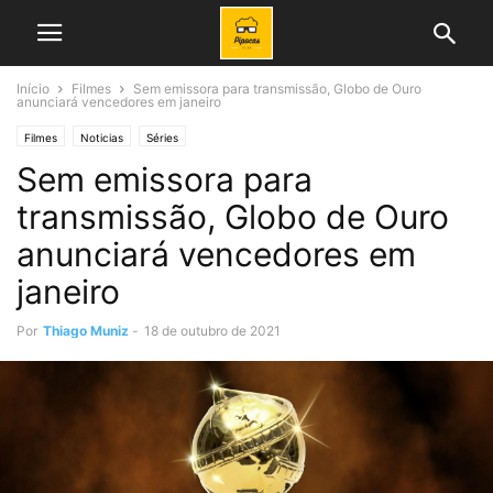
Início
Filmes
Sem emissora para transmissão, Globo de Ouro
anunciará vencedores em janeiro
Filmes
Noticias
Séries
Sem emissora para
transmissão, Globo de Ouro
anunciará vencedores em
janeiro
Por
Thiago Muniz
-
18 de outubro de 2021