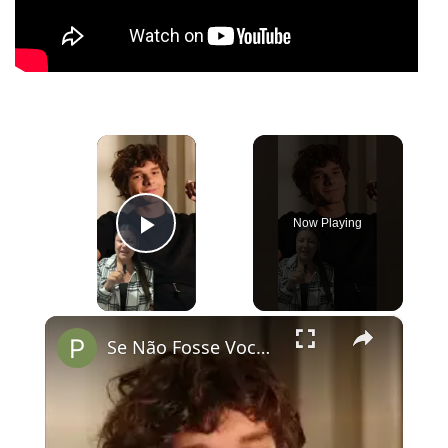
×
Now Playing
Play Video
×
Se Não Fosse Você já está em cartaz nos cinemas!