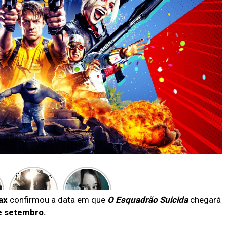
Entenda as
Novo
polêmicas
terror
por trás de
alienígena
ax
confirmou a data em que
O Esquadrão Suicida
chegará
Som da
chegou
e setembro.
Liberdade
hoje no
streaming