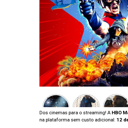
The Boys
7 filmes e
Resistênci
está de
séries que
a – A
volta! Aqui
chegarão
próxima
Dos cinemas para o streaming! A
HBO M
estão as
na Netflix
evolução
na plataforma sem custo adicional:
12 d
nossas
em
do gênero
impressõe
Outubro
em filme