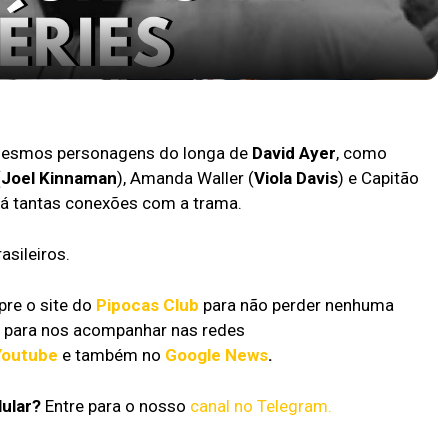
pocas Tv #13
mesmos personagens do longa de
David Ayer
, como
(
Joel Kinnaman
), Amanda Waller (
Viola Davis
) e Capitão
rá tantas conexões com a trama.
asileiros.
e o site do
Pipocas Club
para não perder nenhuma
te para nos acompanhar nas redes
Youtube
e também no
Google News
.
lular?
Entre para o nosso
canal no Telegram.