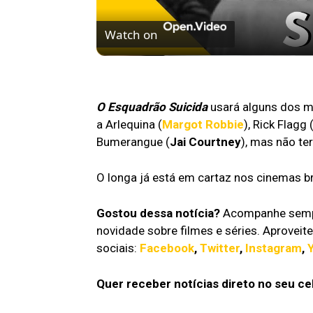
Watch on
5 MELHORES ABERTURAS DE SÉRIES | Pi
O Esquadrão Suicida
usará alguns dos 
a Arlequina (
Margot Robbie
), Rick Flagg 
Bumerangue (
Jai Courtney
), mas não te
O longa já está em cartaz nos cinemas br
Gostou dessa notícia?
Acompanhe sempr
novidade sobre filmes e séries. Aprovei
sociais:
Facebook
,
Twitter
,
Instagram
,
Quer receber notícias direto no seu ce