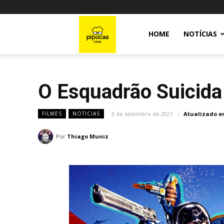
Pipocas
HOME
NOTÍCIAS
Club
O Esquadrão Suicida
3 de setembro de 2021
Atualizado e
FILMES
NOTICIAS
Por
Thiago Muniz