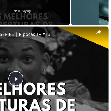
Now Playing
×
ÉRIES | Pipocas Tv #13
Play
Video