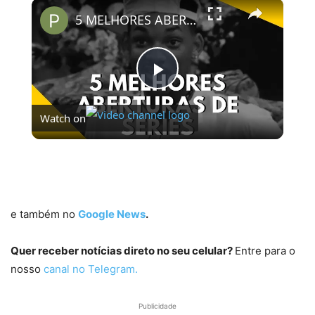
×
5 MELHORES ABERTURAS DE SÉRIES | Pipocas Tv #13
Play
Watch on
Video
5 MELHORES ABERTURAS DE SÉRIES | Pipocas Tv
#13
e também no
Google News
.
Quer receber notícias direto no seu celular?
Entre para o
nosso
canal no Telegram.
Publicidade