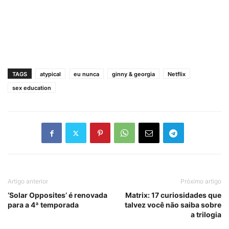
TAGS
atypical
eu nunca
ginny & georgia
Netflix
sex education
Artigo anterior
Próximo artigo
‘Solar Opposites’ é renovada
Matrix: 17 curiosidades que
para a 4ª temporada
talvez você não saiba sobre
a trilogia