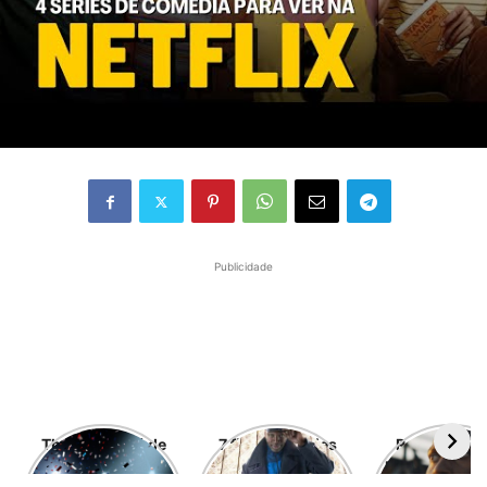
Publicidade
The Boys está de
7 filmes e séries
Resistência 
volta! Aqui estão
que chegarão na
próxima evol
as nossas
Netflix em Outubro
do gênero 