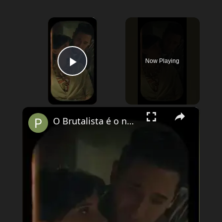
×
Now Playing
Play Video
×
O Brutalista é o novo O Pianista?