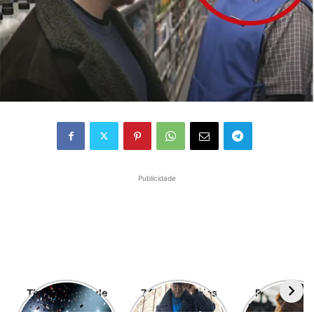
Publicidade
The Boys está de
7 filmes e séries
Resistência 
volta! Aqui estão
que chegarão na
próxima evol