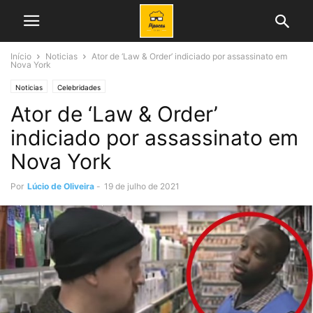
Início
Noticias
Ator de ‘Law & Order’ indiciado por assassinato em
Nova York
Noticias
Celebridades
Ator de ‘Law & Order’
indiciado por assassinato em
Nova York
Por
Lúcio de Oliveira
-
19 de julho de 2021