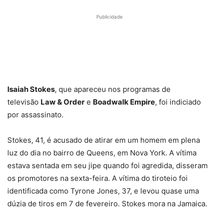
as nossas
Netflix em Outubro
do gênero 
impressões
filme ambici
Publicidade
Isaiah Stokes
, que apareceu nos programas de
televisão
Law & Order
e
Boadwalk Empire
, foi indiciado
por assassinato.
Stokes, 41, é acusado de atirar em um homem em plena
luz do dia no bairro de Queens, em Nova York. A vítima
estava sentada em seu jipe ​​quando foi agredida, disseram
os promotores na sexta-feira. A vítima do tiroteio foi
identificada como Tyrone Jones, 37, e levou quase uma
dúzia de tiros em 7 de fevereiro. Stokes mora na Jamaica.