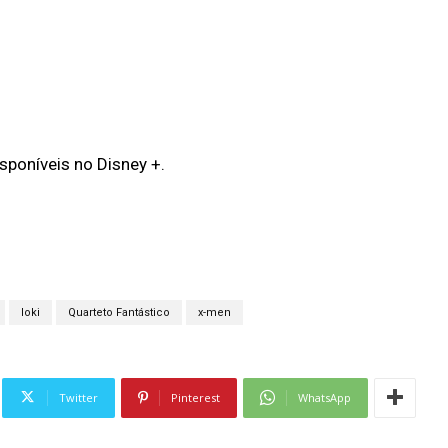
sponíveis no Disney +.
loki
Quarteto Fantástico
x-men
Twitter
Pinterest
WhatsApp