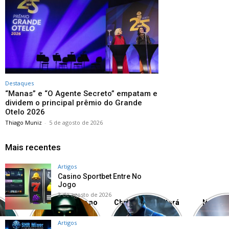
Destaques
“Manas” e “O Agente Secreto” empatam e
dividem o principal prêmio do Grande
Otelo 2026
Thiago Muniz
-
5 de agosto de 2026
Mais recentes
Artigos
Casino Sportbet Entre No
Jogo
3 de agosto de 2026
r
A Freira 2 segue no
Chris Evans voltará
Nosso 
egou
topo das
a ser o Capitão
Bat
ming
bilheterias; veja o
América?
emocio
Artigos