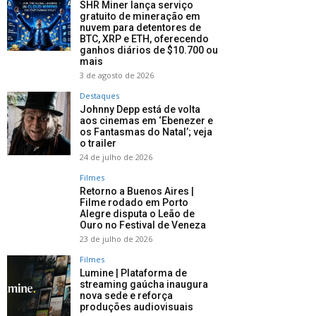
o que
top 10
filme pa
SHR Miner lança serviço
em Hol
gratuito de mineração em
nuvem para detentores de
BTC, XRP e ETH, oferecendo
ganhos diários de $10.700 ou
mais
3 de agosto de 2026
Destaques
Johnny Depp está de volta
aos cinemas em ‘Ebenezer e
os Fantasmas do Natal’; veja
o trailer
24 de julho de 2026
Filmes
Retorno a Buenos Aires |
Filme rodado em Porto
Alegre disputa o Leão de
Ouro no Festival de Veneza
23 de julho de 2026
Filmes
Lumine | Plataforma de
streaming gaúcha inaugura
nova sede e reforça
produções audiovisuais