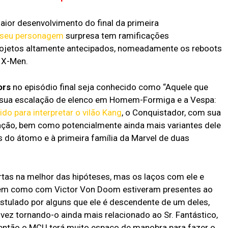
ambicioso
Liberdade
e está dando 
falar
aior desenvolvimento do final da primeira
 seu personagem
surpresa tem ramificações
rojetos altamente antecipados, nomeadamente os reboots
 X-Men.
ors
no episódio final seja conhecido como “Aquele que
e sua escalação de elenco em Homem-Formiga e a Vespa:
ido para interpretar o vilão Kang
, o Conquistador, com sua
nção, bem como potencialmente ainda mais variantes dele
os do átomo e à primeira família da Marvel de duas
rtas na melhor das hipóteses, mas os laços com ele e
 bem como com Victor Von Doom estiveram presentes ao
ostulado por alguns que ele é descendente de um deles,
vez tornando-o ainda mais relacionado ao Sr. Fantástico,
 então o MCU terá muito espaço de manobra para fazer o