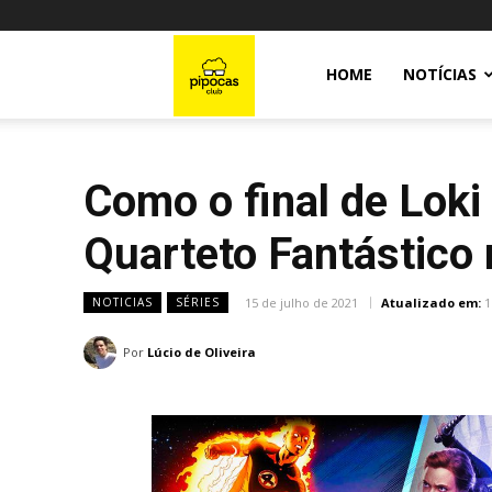
Pipocas
HOME
NOTÍCIAS
Club
Como o final de Loki
Quarteto Fantástico
15 de julho de 2021
Atualizado em:
1
NOTICIAS
SÉRIES
Por
Lúcio de Oliveira