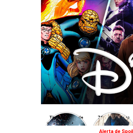
The Boys está de
7 filmes e séries
volta! Aqui estão as
que chegarão na
nossas
Netflix em Outubro
Alerta de Spoi