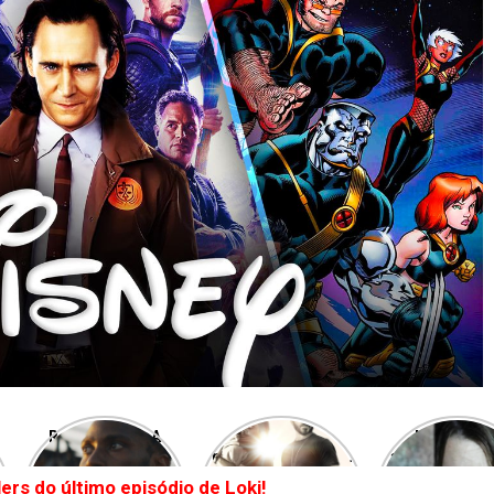
Resistência – A
Entenda as
Novo terro
próxima evolução
polêmicas por trás
alienígena ch
do gênero em filme
de Som da
hoje no strea
lers do último episódio de Loki!