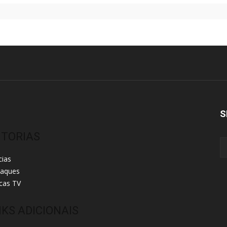
S
ITORIAS
cias
taques
cas TV
NKS ADICIONAIS