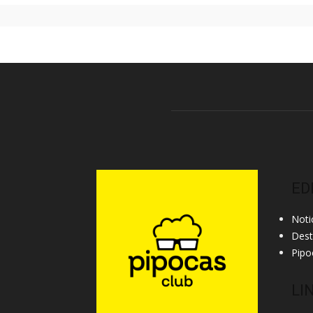
ED
Noti
Des
Pipo
LI