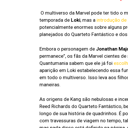
impressões
O multiverso da Marvel pode ter tido o m
temporada de
Loki
, mas a
introdução de
potencialmente enormes sobre alguns p
planejados do Quarteto Fantástico e dos
Embora o personagem de
Jonathan Maj
permanece”, os fãs da Marvel cientes d
Quantumania sabem que ele já foi
escolh
aparição em Loki estabelecendo essa fu
em todo o multiverso. Isso leva aos filh
maneiras.
As origens de Kang são nebulosas e ince
Reed Richards do Quarteto Fantástico,
longo de sua história de quadrinhos. É p
com travessuras de viagem no tempo, tal
mas nada disso está definido na página,