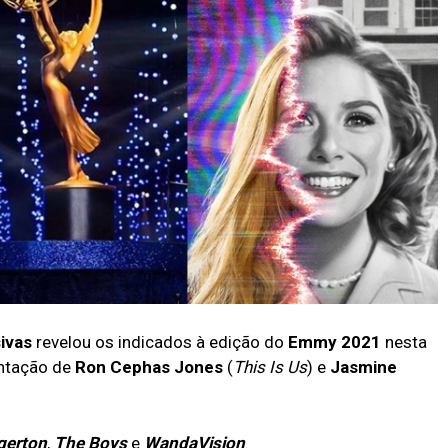
sivas
revelou os indicados à edição do
Emmy 2021
nesta
entação de
Ron Cephas Jones
(
This Is Us
) e
Jasmine
gerton
,
The Boys
e
WandaVision
.