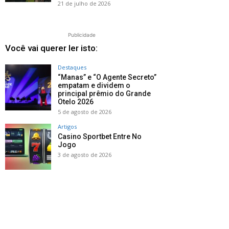
21 de julho de 2026
Publicidade
Você vai querer ler isto:
Destaques
“Manas” e “O Agente Secreto”
empatam e dividem o
principal prêmio do Grande
Otelo 2026
5 de agosto de 2026
Artigos
Casino Sportbet Entre No
Jogo
3 de agosto de 2026