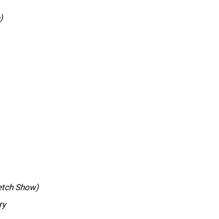
)
etch Show)
ry