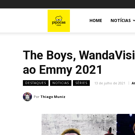
Pipocas
HOME
NOTÍCIAS
Club
The Boys, WandaVisi
ao Emmy 2021
13 de julho de 2021
A
DESTAQUES
NOTICIAS
SÉRIES
Por
Thiago Muniz