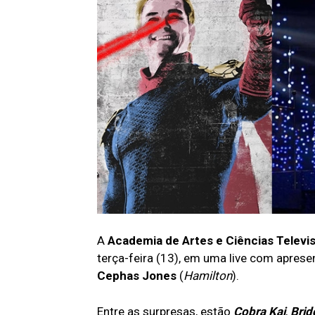
A
Academia de Artes e Ciências Televi
terça-feira (13), em uma live com apres
Cephas Jones
(
Hamilton
).
Entre as surpresas, estão
Cobra Kai
,
Brid