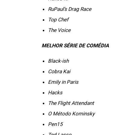
RuPaul’s Drag Race
Top Chef
The Voice
MELHOR SÉRIE DE COMÉDIA
Black-ish
Cobra Kai
Emily in Paris
Hacks
The Flight Attendant
O Método Kominsky
Pen15
Ted Lasso