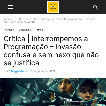
Início
Críticas
Crítica | Interrompemos a Programação – Invasão
confusa e sem nexo que...
Críticas
Destaques
Filmes
Crítica | Interrompemos a
Programação – Invasão
confusa e sem nexo que não
se justifica
Por
Thiago Muniz
-
2 de julho de 2021