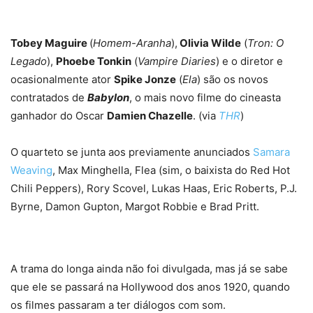
Tobey Maguire
(
Homem-Aranha
),
Olivia Wilde
(
Tron: O
Legado
),
Phoebe Tonkin
(
Vampire Diaries
) e o diretor e
ocasionalmente ator
Spike Jonze
(
Ela
) são os novos
contratados de
Babylon
, o mais novo filme do cineasta
ganhador do Oscar
Damien Chazelle
. (via
THR
)
O quarteto se junta aos previamente anunciados
Samara
Weaving
, Max Minghella, Flea (sim, o baixista do Red Hot
Chili Peppers), Rory Scovel, Lukas Haas, Eric Roberts, P.J.
Byrne, Damon Gupton, Margot Robbie e Brad Pritt.
A trama do longa ainda não foi divulgada, mas já se sabe
que ele se passará na Hollywood dos anos 1920, quando
os filmes passaram a ter diálogos com som.