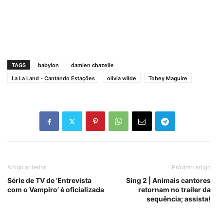
TAGS
babylon
damien chazelle
La La Land - Cantando Estações
olivia wilde
Tobey Maguire
Artigo anterior
Próximo artigo
Série de TV de ‘Entrevista
Sing 2 | Animais cantores
com o Vampiro’ é oficializada
retornam no trailer da
sequência; assista!