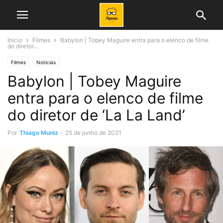
Início
Filmes
Babylon | Tobey Maguire entra para o elenco de filme
do diretor...
Filmes
Noticias
Babylon | Tobey Maguire
entra para o elenco de filme
do diretor de ‘La La Land’
Por
Thiago Muniz
-
25 de junho de 2021