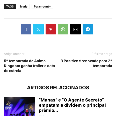
TAGS
icarly
Paramount+
Artigo anterior
Próximo artigo
5ª temporada de Animal
B Positive é renovada para 2ª
Kingdom ganha trailer e data
temporada
de estreia
ARTIGOS RELACIONADOS
“Manas” e “O Agente Secreto”
empatam e dividem o principal
prêmio...