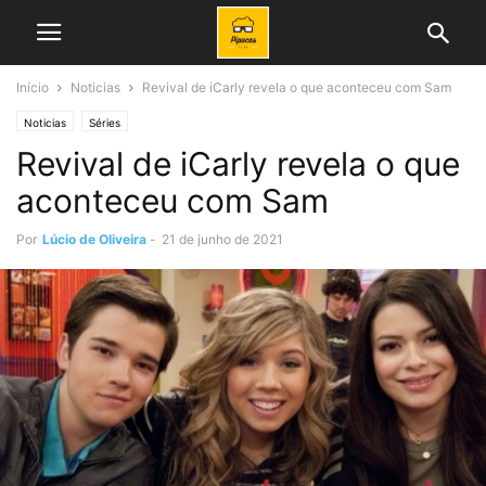
Início
Noticias
Revival de iCarly revela o que aconteceu com Sam
Noticias
Séries
Revival de iCarly revela o que
aconteceu com Sam
Por
Lúcio de Oliveira
-
21 de junho de 2021