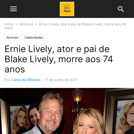
Início
Noticias
Ernie Lively, ator e pai de Blake Lively, morre aos 74
anos
Noticias
Celebridades
Ernie Lively, ator e pai de
Blake Lively, morre aos 74
anos
Por
Lúcio de Oliveira
-
11 de junho de 2021