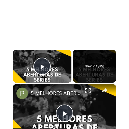
×
Now Playing
Play Video
×
5 MELHORES ABERTURAS DE SÉRIES | Pipocas Tv #13
Play