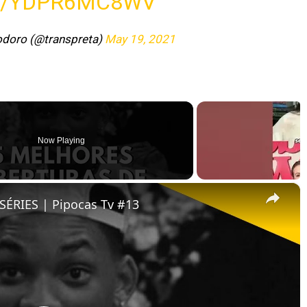
M/YDPR6MC8WV
odoro (@transpreta)
May 19, 2021
Now Playing
×
ÉRIES | Pipocas Tv #13