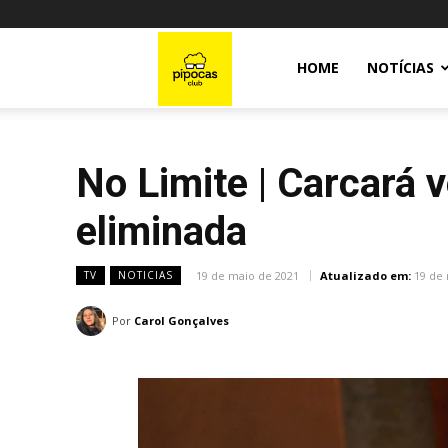
Pipocas
HOME
NOTÍCIAS
Club
No Limite | Carcará 
eliminada
19 de maio de 2021
Atualizado em:
19 de
TV
NOTICIAS
Por
Carol Gonçalves