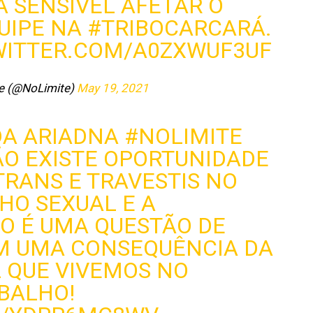
 SENSÍVEL AFETAR O
UIPE NA
#TRIBOCARCARÁ
.
WITTER.COM/A0ZXWUF3UF
e (@NoLimite)
May 19, 2021
DA ARIADNA
#NOLIMITE
ÃO EXISTE OPORTUNIDADE
RANS E TRAVESTIS NO
LHO SEXUAL E A
O É UMA QUESTÃO DE
IM UMA CONSEQUÊNCIA DA
 QUE VIVEMOS NO
BALHO!