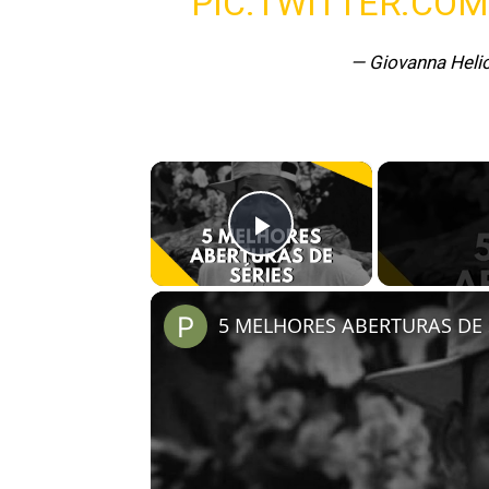
PIC.TWITTER.CO
— Giovanna Heli
×
Play Video
5 MELHORES ABERTURAS DE S