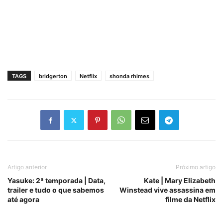
TAGS
bridgerton
Netflix
shonda rhimes
Artigo anterior
Próximo artigo
Yasuke: 2ª temporada | Data,
Kate | Mary Elizabeth
trailer e tudo o que sabemos
Winstead vive assassina em
até agora
filme da Netflix