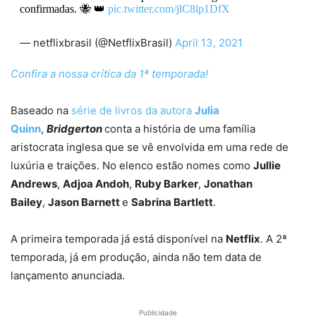
confirmadas. 🐝 👑
pic.twitter.com/jlC8lp1DfX
— netflixbrasil (@NetflixBrasil)
April 13, 2021
Confira a nossa crítica da 1ª temporada!
Baseado na
série de livros da autora
Julia
Quinn
,
Bridgerton
conta a história de uma família
aristocrata inglesa que se vê envolvida em uma rede de
luxúria e traições. No elenco estão nomes como
Jullie
Andrews
,
Adjoa Andoh
,
Ruby Barker
,
Jonathan
Bailey
,
Jason Barnett
e
Sabrina Bartlett
.
A primeira temporada já está disponível na
Netflix
. A 2ª
temporada, já em produção, ainda não tem data de
lançamento anunciada.
Publicidade