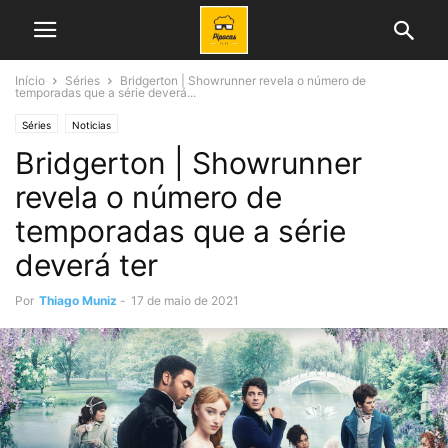
Início
Séries
Bridgerton | Showrunner revela o número de
temporadas que a série deverá...
Séries
Noticias
Bridgerton | Showrunner
revela o número de
temporadas que a série
deverá ter
Por
Thiago Muniz
-
17 de maio de 2021