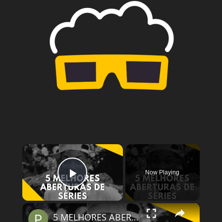
×
Now Playing
Play Video
×
5 MELHORES ABERTURAS DE SÉRIES | Pipocas Tv #13