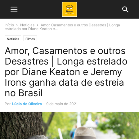
Início
Noticias
Amor, Casamentos e outros Desastres | Longa
estrelado por Diane Keaton e...
Noticias
Filmes
Amor, Casamentos e outros
Desastres | Longa estrelado
por Diane Keaton e Jeremy
Irons ganha data de estreia
no Brasil
Por
Lúcio de Oliveira
-
9 de maio de 2021