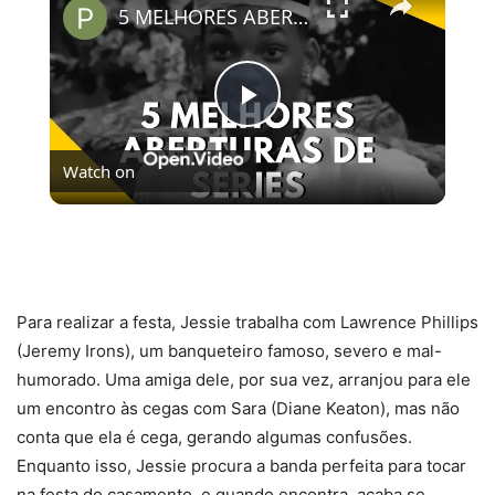
5 MELHORES ABERTURAS DE SÉRIES | Pipocas Tv #13
Play
Watch on
Video
5 MELHORES ABERTURAS DE SÉRIES | Pipocas Tv
#13
Para realizar a festa, Jessie trabalha com Lawrence Phillips
(Jeremy Irons), um banqueteiro famoso, severo e mal-
humorado. Uma amiga dele, por sua vez, arranjou para ele
um encontro às cegas com Sara (Diane Keaton), mas não
conta que ela é cega, gerando algumas confusões.
Enquanto isso, Jessie procura a banda perfeita para tocar
na festa do casamento, e quando encontra, acaba se