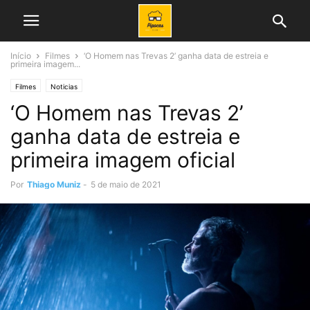
Início
Filmes
‘O Homem nas Trevas 2’ ganha data de estreia e
primeira imagem...
Filmes
Noticias
‘O Homem nas Trevas 2’
ganha data de estreia e
primeira imagem oficial
Por
Thiago Muniz
-
5 de maio de 2021