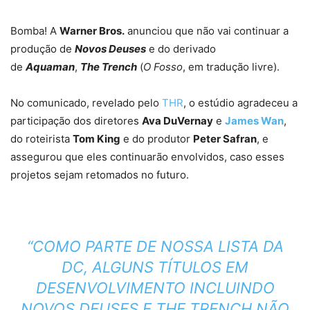
Bomba! A
Warner Bros.
anunciou que não vai continuar a
produção de
Novos Deuses
e do derivado
de
Aquaman
,
The Trench
(
O Fosso
, em tradução livre).
No comunicado, revelado pelo
THR
, o estúdio agradeceu a
participação dos diretores
Ava DuVernay
e
James Wan
,
do roteirista
Tom King
e do produtor
Peter Safran
, e
assegurou que eles continuarão envolvidos, caso esses
projetos sejam retomados no futuro.
“COMO PARTE DE NOSSA LISTA DA
DC, ALGUNS TÍTULOS EM
DESENVOLVIMENTO INCLUINDO
NOVOS DEUSES E THE TRENCH NÃO