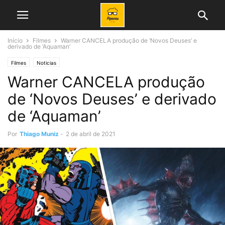
Início
Filmes
Warner CANCELA produção de ‘Novos Deuses’ e
derivado de ‘Aquaman’
Filmes
Noticias
Warner CANCELA produção
de ‘Novos Deuses’ e derivado
de ‘Aquaman’
Por
Thiago Muniz
-
2 de abril de 2021