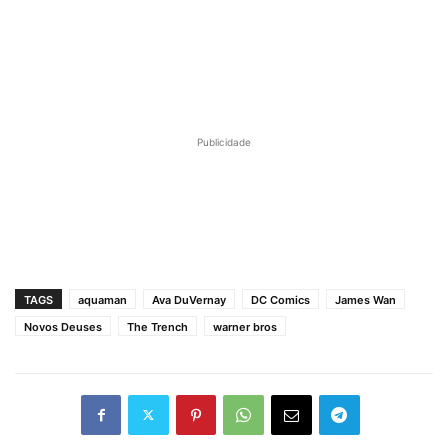
Publicidade
TAGS
aquaman
Ava DuVernay
DC Comics
James Wan
Novos Deuses
The Trench
warner bros