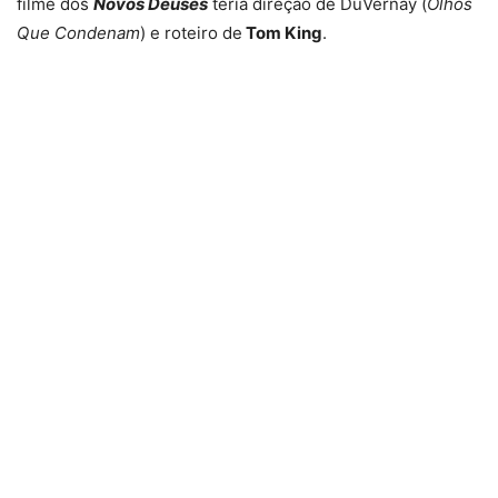
filme dos
Novos Deuses
teria direção de DuVernay (
Olhos
Que Condenam
) e roteiro de
Tom King
.