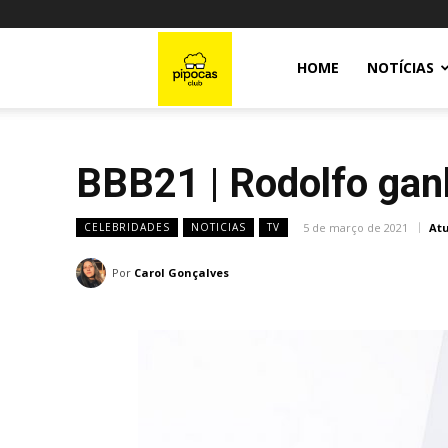
Pipocas
HOME
NOTÍCIAS
Club
BBB21 | Rodolfo ganh
5 de março de 2021
At
CELEBRIDADES
NOTICIAS
TV
Por
Carol Gonçalves