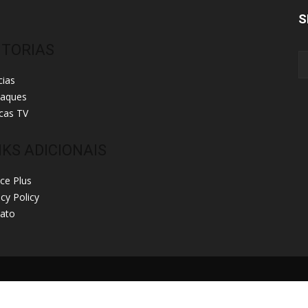
S
ITORIAS
cias
taques
cas TV
NKS ADICIONAIS
ice Plus
acy Policy
ato