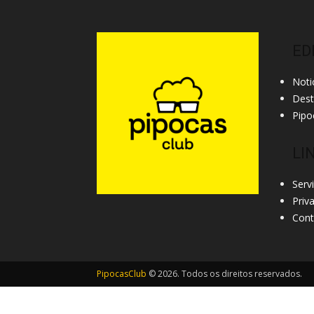
ED
Noti
Des
Pipo
LI
Serv
Priv
Cont
PipocasClub
© 2026. Todos os direitos reservados.