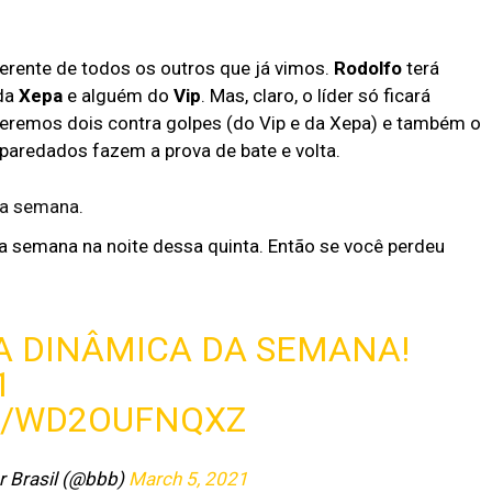
erente de todos os outros que já vimos.
Rodolfo
terá
 da
Xepa
e alguém do
Vip
. Mas, claro, o líder só ficará
eremos dois contra golpes (do Vip e da Xepa) e também o
paredados fazem a prova de bate e volta.
sta semana.
a semana na noite dessa quinta. Então se você perdeu
A DINÂMICA DA SEMANA!
1
M/WD2OUFNQXZ
r Brasil (@bbb)
March 5, 2021