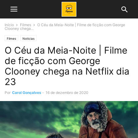
Início
Filmes
O Céu da Meia-Noite | Filme de ficção com George
Clooney chega...
Filmes
Noticias
O Céu da Meia-Noite | Filme
de ficção com George
Clooney chega na Netflix dia
23
Por
Carol Gonçalves
-
16 de dezembro de 2020