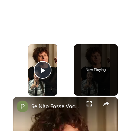
×
Now Playing
Play Video
×
Se Não Fosse Você já está em cartaz nos cinemas!