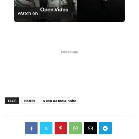
Watch on
Se Não Fosse Você já está em cartaz nos cinemas!
Publicidade
TAGS
Netflix
o céu da meia-noite