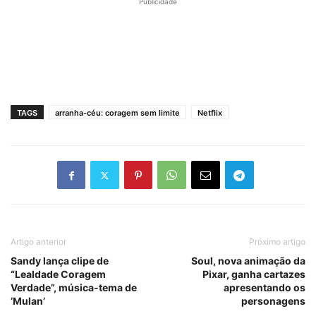
Publicidade
TAGS
arranha-céu: coragem sem limite
Netflix
Artigo anterior
Próximo artigo
Sandy lança clipe de
Soul, nova animação da
“Lealdade Coragem
Pixar, ganha cartazes
Verdade”, música-tema de
apresentando os
‘Mulan’
personagens