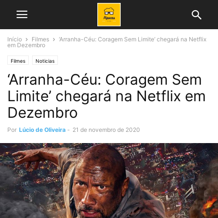
Início
Filmes
‘Arranha-Céu: Coragem Sem Limite’ chegará na Netflix
em Dezembro
Filmes
Noticias
‘Arranha-Céu: Coragem Sem
Limite’ chegará na Netflix em
Dezembro
Por
Lúcio de Oliveira
-
21 de novembro de 2020