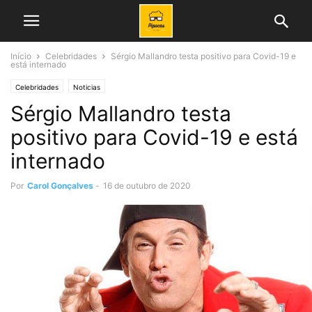
Início
Celebridades
Sérgio Mallandro testa positivo para Covid-19 e
está internado
Celebridades
Noticias
Sérgio Mallandro testa
positivo para Covid-19 e está
internado
Por
Carol Gonçalves
-
16 de outubro de 2020