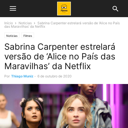
Início
Noticias
Sabrina Carpenter estrelará versão de ‘Alice no País
das Maravilhas’ da Netflix
Noticias
Filmes
Sabrina Carpenter estrelará
versão de ‘Alice no País das
Maravilhas’ da Netflix
Por
Thiago Muniz
-
6 de outubro de 2020