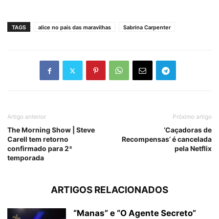
TAGS
alice no país das maravilhas
Sabrina Carpenter
Artigo anterior
Próximo artigo
The Morning Show | Steve
‘Caçadoras de
Carell tem retorno
Recompensas’ é cancelada
confirmado para 2ª
pela Netflix
temporada
ARTIGOS RELACIONADOS
“Manas” e “O Agente Secreto”