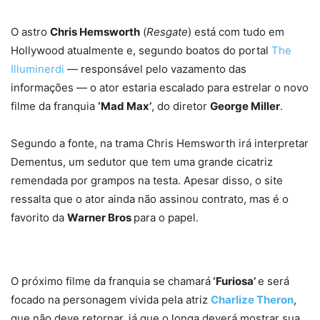
O astro
Chris Hemsworth
(
Resgate
) está com tudo em
Hollywood atualmente e, segundo boatos do portal
The
Illuminerdi
— responsável pelo vazamento das
informações — o ator estaria escalado para estrelar o novo
filme da franquia
‘Mad Max’
, do diretor
George Miller
.
Segundo a fonte, na trama Chris Hemsworth irá interpretar
Dementus, um sedutor que tem uma grande cicatriz
remendada por grampos na testa. Apesar disso, o site
ressalta que o ator ainda não assinou contrato, mas é o
favorito da
Warner Bros
para o papel.
O próximo filme da franquia se chamará
‘Furiosa’
e será
focado na personagem vivida pela atriz
Charlize Theron
,
que não deve retornar, já que o longa deverá mostrar sua