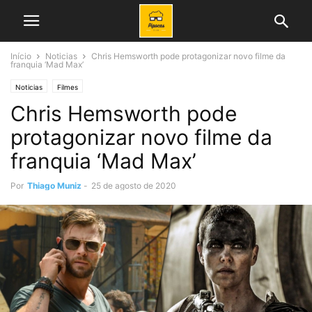
Início
Noticias
Chris Hemsworth pode protagonizar novo filme da
franquia ‘Mad Max’
Noticias
Filmes
Chris Hemsworth pode
protagonizar novo filme da
franquia ‘Mad Max’
Por
Thiago Muniz
-
25 de agosto de 2020