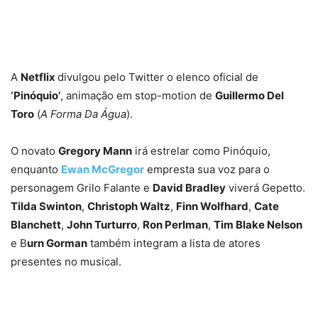
A
Netflix
divulgou pelo Twitter o elenco oficial de
‘Pinóquio’
, animação em stop-motion de
Guillermo Del
Toro
(
A Forma Da Água
).
O novato
Gregory Mann
irá estrelar como Pinóquio,
enquanto
Ewan McGregor
empresta sua voz para o
personagem Grilo Falante e
David Bradley
viverá Gepetto.
Tilda Swinton
,
Christoph Waltz
,
Finn Wolfhard
,
Cate
Blanchett
,
John Turturro
,
Ron Perlman
,
Tim Blake Nelson
e B
urn Gorman
também integram a lista de atores
presentes no musical.