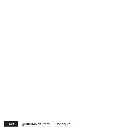
TAGS
guillermo del toro
Pinóquio