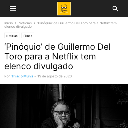
Início
Noticias
‘Pinóquio’ de Guillermo Del Toro para a Netflix tem
elenco divulgado
Noticias
Filmes
‘Pinóquio’ de Guillermo Del
Toro para a Netflix tem
elenco divulgado
Por
Thiago Muniz
-
19 de agosto de 2020