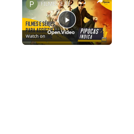
FILMES E SÉRIES PARA ASSISTIR NO AMAZON PRIME VIDEO | #PipocasIndica 7
Play
Watch on
Video
FILMES E SÉRIES PARA ASSISTIR NO
AMAZON PRIME VIDEO | #PipocasIndica 7