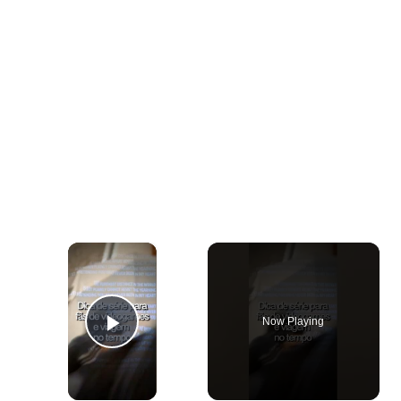
×
Now Playing
Play Video