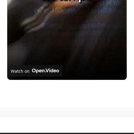
Video
Watch on
Dica de série curtinha e perfeita para maratonar na Netflix
esta semana! #futureman #dicadeserie