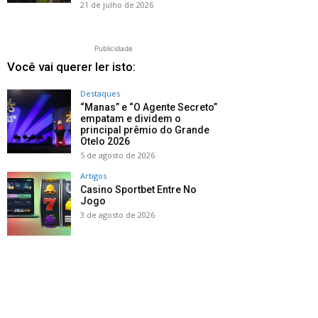
21 de julho de 2026
Publicidade
Você vai querer ler isto:
Destaques
“Manas” e “O Agente Secreto”
empatam e dividem o
principal prêmio do Grande
Otelo 2026
5 de agosto de 2026
Artigos
Casino Sportbet Entre No
Jogo
3 de agosto de 2026