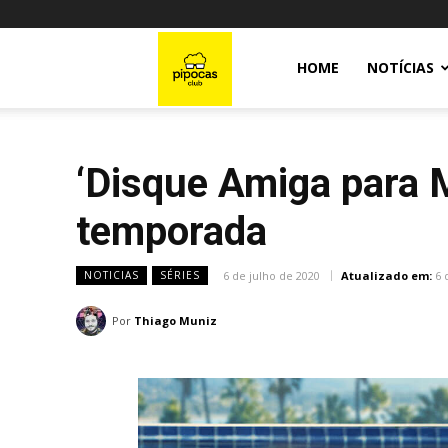
Pipocas
HOME
NOTÍCIAS
Club
‘Disque Amiga para 
temporada
6 de julho de 2020
Atualizado em:
6 
NOTICIAS
SÉRIES
Por
Thiago Muniz