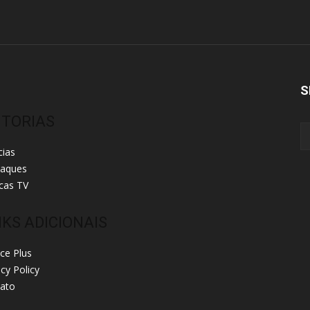
S
ITORIAS
cias
taques
cas TV
NKS ADICIONAIS
ice Plus
acy Policy
ato