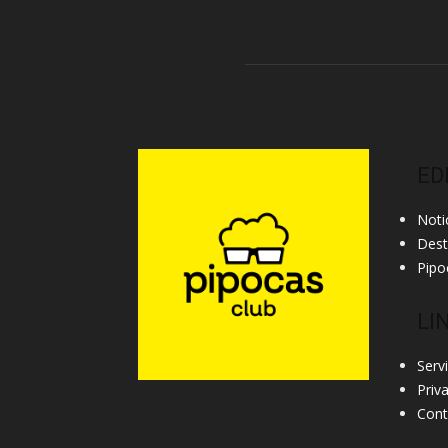
ED
Noti
Des
Pipo
LI
Serv
Priv
Cont