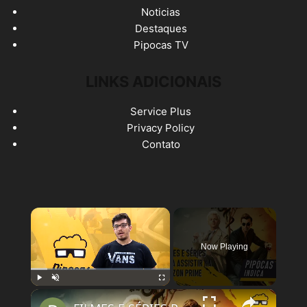
Noticias
Destaques
Pipocas TV
LINKS ADICIONAIS
Service Plus
Privacy Policy
Contato
×
Now Playing
×
Play
Unmute
Fullscreen