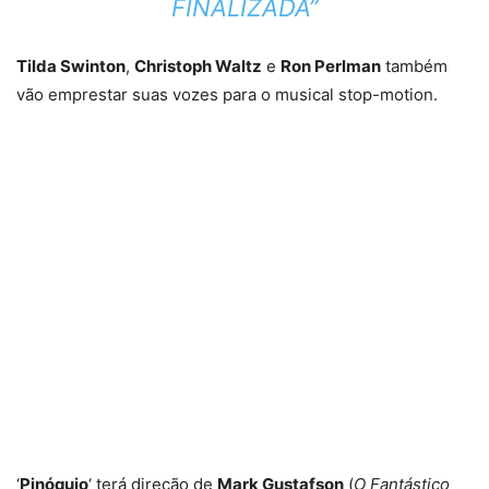
FINALIZADA”
Tilda Swinton
,
Christoph Waltz
e
Ron Perlman
também
vão emprestar suas vozes para o musical stop-motion.
‘
Pinóquio
‘ terá direção de
Mark Gustafson
(
O Fantástico