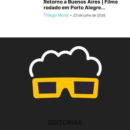
Retorno a Buenos Aires | Filme
rodado em Porto Alegre...
Thiago Muniz
-
23 de julho de 2026
EDITORIAS