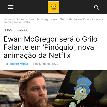
Início
Filmes
Ewan McGregor será o Grilo Falante em ‘Pinóquio’, nova
animação da Netflix
Filmes
Noticias
Ewan McGregor será o Grilo
Falante em ‘Pinóquio’, nova
animação da Netflix
Por
Thiago Muniz
-
18 de junho de 2020