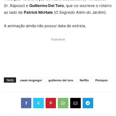
Sr. Raposo
) e
Guillermo Del Toro
, que co-escreve o roteiro
ao lado de
Patrick McHale
(
O Segredo Além do Jardim
).
A animação ainda não possui data de estreia.
Publicidade
TAGS
ewan mcgregor
guillermo del toro
Netflix
Pinóquio