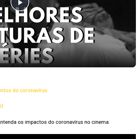
Play
Video
pocas Tv #13
entos do coronavírus
II
Entenda os impactos do coronavírus no cinema: