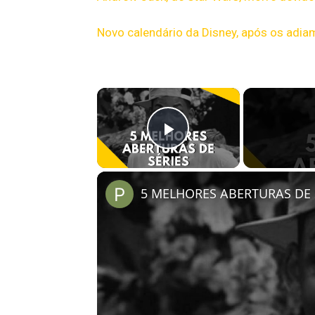
Novo calendário da Disney, após os adia
×
Play Video
5 MELHORES ABERTURAS DE S