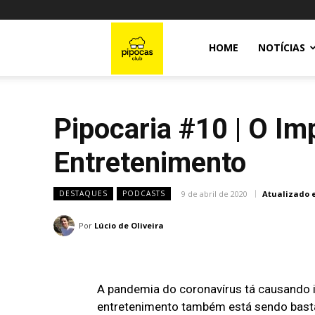
Pipocas
HOME
NOTÍCIAS
Club
Pipocaria #10 | O Im
Entretenimento
9 de abril de 2020
Atualizado 
DESTAQUES
PODCASTS
Por
Lúcio de Oliveira
A pandemia do coronavírus tá causando 
entretenimento também está sendo basta