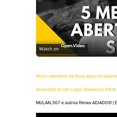
Watch on
5 MELHORES ABERTURAS DE SÉRIES | Pi
Novo calendário da Sony, após os adiam
Nova data de Um Lugar Silencioso: Parte 
MULAN, 007 e outros filmes ADIADOS! | 