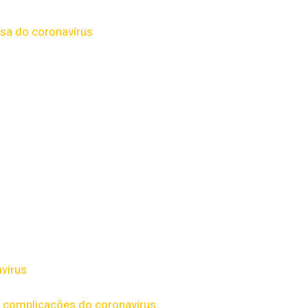
usa do coronavírus
avírus
o complicações do coronavírus