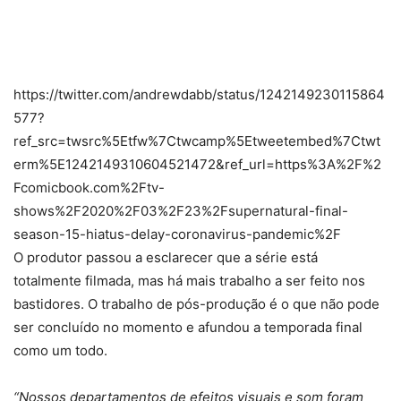
https://twitter.com/andrewdabb/status/1242149230115864
577?
ref_src=twsrc%5Etfw%7Ctwcamp%5Etweetembed%7Ctwt
erm%5E1242149310604521472&ref_url=https%3A%2F%2
Fcomicbook.com%2Ftv-
shows%2F2020%2F03%2F23%2Fsupernatural-final-
season-15-hiatus-delay-coronavirus-pandemic%2F
O produtor passou a esclarecer que a série está
totalmente filmada, mas há mais trabalho a ser feito nos
bastidores. O trabalho de pós-produção é o que não pode
ser concluído no momento e afundou a temporada final
como um todo.
“Nossos departamentos de efeitos visuais e som foram