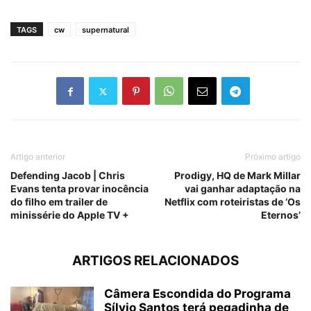
TAGS
cw
supernatural
Artigo anterior
Próximo artigo
Defending Jacob | Chris
Prodigy, HQ de Mark Millar
Evans tenta provar inocência
vai ganhar adaptação na
do filho em trailer de
Netflix com roteiristas de ‘Os
minissérie do Apple TV +
Eternos’
ARTIGOS RELACIONADOS
Câmera Escondida do Programa
Sílvio Santos terá pegadinha de